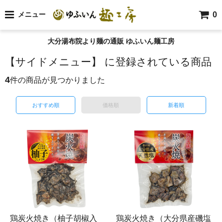
0
メニュー
大分湯布院より麺の通販 ゆふいん麺工房
【サイドメニュー】 に登録されている商品
4
件の商品が見つかりました
おすすめ順
価格順
新着順
鶏炭火焼き（柚子胡椒入
鶏炭火焼き（大分県産磯塩