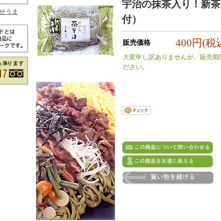
宇治の抹茶入り！新茶
せうま
付）
400円(税
販売価格
大変申し訳ありませんが、販売期
ださい。