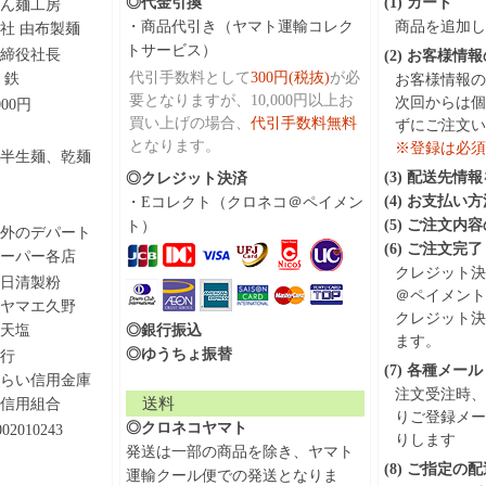
◎代金引換
(1) カート
ん麺工房
・商品代引き（ヤマト運輸コレク
商品を追加し
社 由布製麺
トサービス）
締役社長
(2) お客様情
代引手数料として
300円(税抜)
が必
 鉄
お客様情報の
要となりますが、10,000円以上お
次回からは個
,000円
買い上げの場合、
代引手数料無料
ずにご注文い
となります。
※登録は必須
半生麺、乾麺
(3) 配送先情
◎クレジット決済
(4) お支払い
・Eコレクト（クロネコ＠ペイメン
(5) ご注文内
ト）
外のデパート
(6) ご注文完了
ーパー各店
クレジット決
日清製粉
＠ペイメント
ヤマエ久野
クレジット決
天塩
◎銀行振込
ます。
◎ゆうちょ振替
行
(7) 各種メール
らい信用金庫
注文受注時、
送料
信用組合
りご登録メー
◎クロネコヤマト
002010243
りします
発送は一部の商品を除き、ヤマト
(8) ご指定
運輸クール便での発送となりま