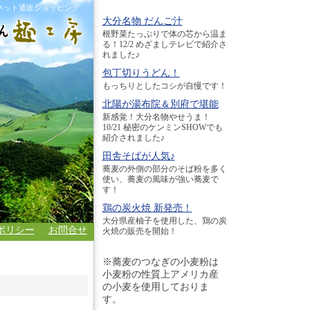
ネット通販ショッピング
大分名物 だんご汁
根野菜たっぷりで体の芯から温ま
る！12/2 めざましテレビで紹介さ
れました♪
包丁切りうどん！
もっちりとしたコシが自慢です！
北陽が湯布院＆別府で堪能
新感覚！大分名物やせうま！
10/21 秘密のケンミンSHOWでも
紹介されました♪
田舎そばが人気♪
蕎麦の外側の部分のそば粉を多く
使い、蕎麦の風味が強い蕎麦で
す！
鶏の炭火焼 新発売！
大分県産柚子を使用した、鶏の炭
ポリシー
お問合せ
火焼の販売を開始！
※蕎麦のつなぎの小麦粉は
小麦粉の性質上アメリカ産
の小麦を使用しておりま
す。