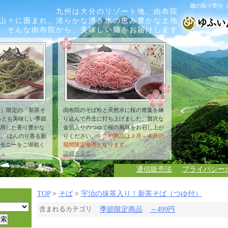
麺の取り寄せ 
九州は大分のリゾート地、由布院
山々に囲まれ、清らかな湧き水の恵み豊かな土地
そんな由布院から、美味しい麺をお届けします
月）限定の「新茶そ
由布院のそば粉と天然水に桜の青葉を練
っとも美味しい季節
り込んで丹念に打ち上げました。贅沢な
用した香り豊かな
金箔入りのつゆで桜の風味をお召し上が
。 ほんのり香る新
りください。
※この商品は２月～４月の
モニーをご堪能く
期間限定発売となります。
→
詳細を見る→
通信販売法
プライバシー
TOP
>
そば
>
宇治の抹茶入り！新茶そば（つゆ付）
含まれるカテゴリ
季節限定商品
～499円