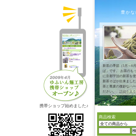
豊かな
新茶の季節（5月～6
ば」です。 お茶のも
に京都宇治の新茶を使
新茶そばが出来ました
茶と蕎麦の微妙なハー
ださい。
詳細を見る
携帯ショップ始めました♪
商品検索