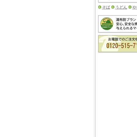
そば
うどん
や