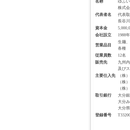
名称
ゆふい
株式会
代表者名
代表取
長谷川
資本金
5,000
会社設立
1988年
生麺、
営業品目
各種
従業員数
12名
販売先
九州内
及びス
主要仕入先
（株）
（株）
（株）
取引銀行
大分銀
大分み
大分県
登録番号
T3320