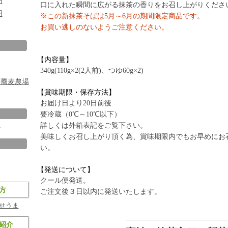
円
口に入れた瞬間に広がる抹茶の香りをお召し上がりくださ
円
※この新抹茶そばは5月～6月の期間限定商品です。
お買い逃しのないようご注意ください。
【内容量】
340g(110g×2(2人前)、つゆ60g×2)
房蕎麦農場
【賞味期限・保存方法】
お届け日より20日前後
要冷蔵（0℃～10℃以下）
ト
詳しくは外箱表記をご覧下さい。
美味しくお召し上がり頂く為、賞味期限内でもお早めにお
い。
【発送について】
クール便発送。
方
ご注文後３日以内に発送いたします。
せうま
紹介