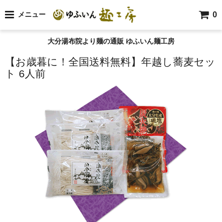
0
メニュー
大分湯布院より麺の通販 ゆふいん麺工房
【お歳暮に！全国送料無料】年越し蕎麦セッ
ト 6人前