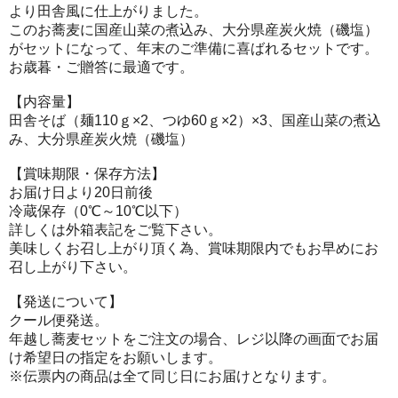
より田舎風に仕上がりました。
このお蕎麦に国産山菜の煮込み、大分県産炭火焼（磯塩）
がセットになって、年末のご準備に喜ばれるセットです。
お歳暮・ご贈答に最適です。
【内容量】
田舎そば（麺110ｇ×2、つゆ60ｇ×2）×3、国産山菜の煮込
み、大分県産炭火焼（磯塩）
【賞味期限・保存方法】
お届け日より20日前後
冷蔵保存（0℃～10℃以下）
詳しくは外箱表記をご覧下さい。
美味しくお召し上がり頂く為、賞味期限内でもお早めにお
召し上がり下さい。
【発送について】
クール便発送。
年越し蕎麦セットをご注文の場合、レジ以降の画面でお届
け希望日の指定をお願いします。
※伝票内の商品は全て同じ日にお届けとなります。