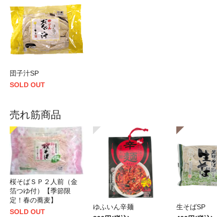
団子汁SP
SOLD OUT
売れ筋商品
桜そばＳＰ２人前（金
箔つゆ付）【季節限
定！春の蕎麦】
ゆふいん辛麺
生そばSP
SOLD OUT