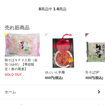
8
1
8
商品中
-
商品
売れ筋商品
桜そばＳＰ２人前（金
箔つゆ付）【季節限
定！春の蕎麦】
ゆふいん辛麺
生そばSP
SOLD OUT
800円(税込)
400円(税込)
ホーム