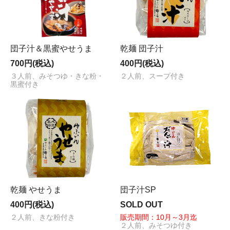
団子汁＆黒蜜やせうま
乾麺 団子汁
700円(税込)
400円(税込)
３人前、みそつゆ・きな粉・
２人前、スープ付き
黒蜜付き
乾麺 やせうま
団子汁SP
400円(税込)
SOLD OUT
２人前、きな粉付き
販売期間：10月～3月迄
２人前、みそつゆ付き