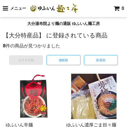
0
メニュー
大分湯布院より麺の通販 ゆふいん麺工房
【大分特産品】 に登録されている商品
8
件の商品が見つかりました
おすすめ順
価格順
新着順
ゆふいん辛麺
ゆふいん濃厚ごま担々麺