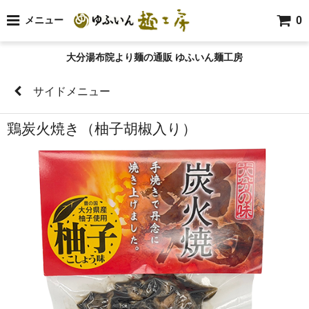
0
メニュー
大分湯布院より麺の通販 ゆふいん麺工房
サイドメニュー
鶏炭火焼き（柚子胡椒入り）