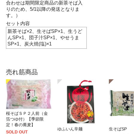
合わせは期間限定商品の新茶そば入
りのため、5/1以降の発送となりま
す。）
セット内容
新茶そば×2、生そばSP×1、生うど
んSP×1、団子汁SP×1、やせうま
SP×1、炭火焼(塩)×1
売れ筋商品
桜そばＳＰ２人前（金
箔つゆ付）【季節限
定！春の蕎麦】
ゆふいん辛麺
生そばSP
SOLD OUT