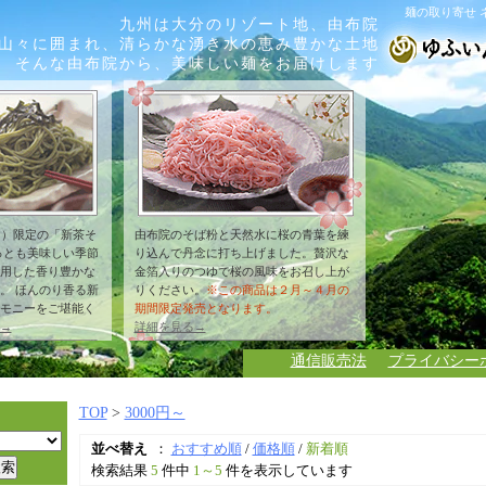
麺の取り寄せ 
九州は大分のリゾート地、由布院
山々に囲まれ、清らかな湧き水の恵み豊かな土地
そんな由布院から、美味しい麺をお届けします
月）限定の「新茶そ
由布院のそば粉と天然水に桜の青葉を練
っとも美味しい季節
り込んで丹念に打ち上げました。贅沢な
用した香り豊かな
金箔入りのつゆで桜の風味をお召し上が
。 ほんのり香る新
りください。
※この商品は２月～４月の
モニーをご堪能く
期間限定発売となります。
→
詳細を見る→
通信販売法
プライバシー
TOP
>
3000円～
並べ替え
：
おすすめ順
/
価格順
/
新着順
検索結果
5
件中
1～5
件を表示しています