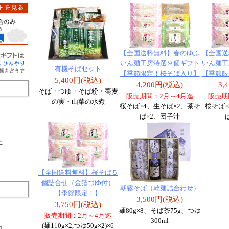
【全国送料無料】春のゆふ
【全国送
いん麺工房特選９個ギフト
いん麺工
有機そばセット
【季節限定！桜そば入り】
【季節限
5,400円(税込)
4,200円(税込)
3,
そば・つゆ・そば粉・蕎麦
販売期間：2月～4月迄
販売期
の実・山菜の水煮
桜そば×4、生そば×2、茶そ
桜そば
ば×2、団子汁
ー
【全国送料無料】桜そば５
個詰合せ（金箔つゆ付）
朝霧そば（乾麺詰合わせ）
【季節限定！】
3,500円(税込)
3,750円(税込)
麺80g×8、そば茶75g、つゆ
販売期間：2月～4月迄
300ml
(麺110g×2,つゆ50g×2)×6