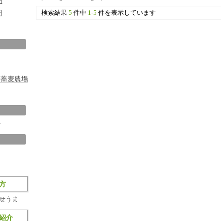
円
検索結果
5
件中
1-5
件を表示しています
円
房蕎麦農場
ト
方
せうま
紹介