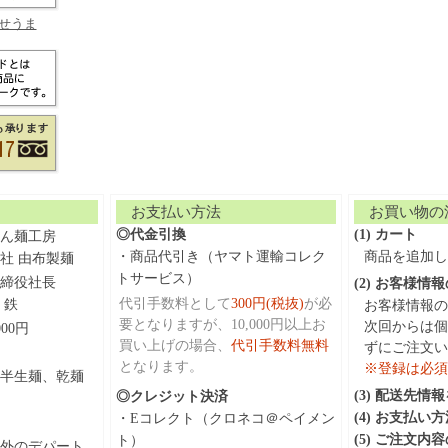
せうま
お支払い方法
お買い物の
◎代金引換
(1) カート
ん麺工房
・商品代引き（ヤマト運輸コレク
商品を追加し
社 由布製麺
トサービス）
締役社長
(2) お客様情
代引手数料として
300円(税抜)
が必
 鉄
お客様情報の
要となりますが、10,000円以上お
次回からは個
,000円
買い上げの場合、
代引手数料無料
ずにご注文い
となります。
※登録は必須
半生麺、乾麺
(3) 配送先情
◎クレジット決済
(4) お支払い
・Eコレクト（クロネコ＠ペイメン
(5) ご注文内
ト）
外のデパート