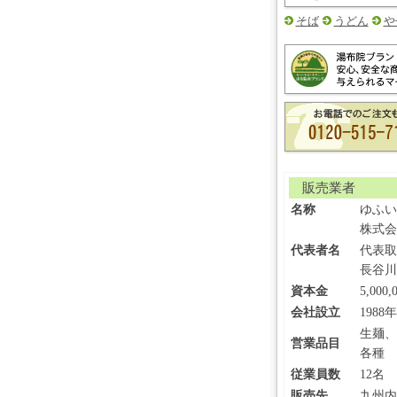
そば
うどん
や
販売業者
名称
ゆふい
株式会
代表者名
代表取
長谷川
資本金
5,000
会社設立
1988年
生麺、
営業品目
各種
従業員数
12名
販売先
九州内