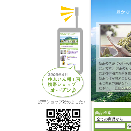
豊かな
新茶の季節（5月～6
ば」です。 お茶のも
に京都宇治の新茶を使
新茶そばが出来ました
茶と蕎麦の微妙なハー
ださい。
詳細を見る
携帯ショップ始めました♪
商品検索