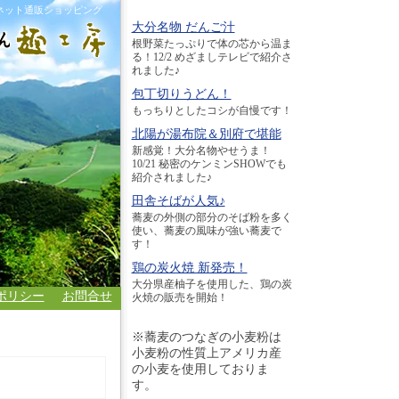
ネット通販ショッピング
大分名物 だんご汁
根野菜たっぷりで体の芯から温ま
る！12/2 めざましテレビで紹介さ
れました♪
包丁切りうどん！
もっちりとしたコシが自慢です！
北陽が湯布院＆別府で堪能
新感覚！大分名物やせうま！
10/21 秘密のケンミンSHOWでも
紹介されました♪
田舎そばが人気♪
蕎麦の外側の部分のそば粉を多く
使い、蕎麦の風味が強い蕎麦で
す！
鶏の炭火焼 新発売！
大分県産柚子を使用した、鶏の炭
ポリシー
お問合せ
火焼の販売を開始！
※蕎麦のつなぎの小麦粉は
小麦粉の性質上アメリカ産
の小麦を使用しておりま
す。