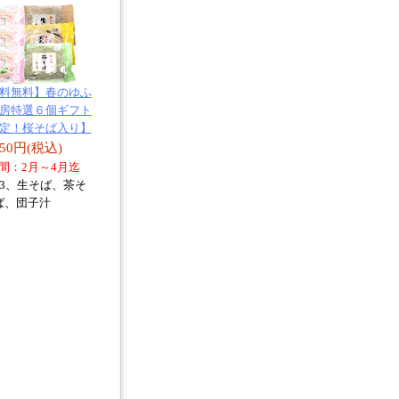
料無料】春のゆふ
房特選６個ギフト
定！桜そば入り】
450円(税込)
間：2月～4月迄
×3、生そば、茶そ
ば、団子汁