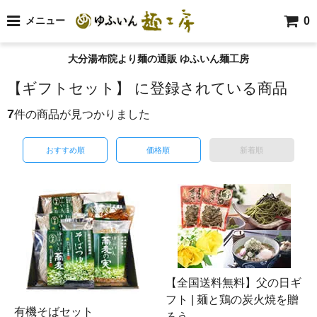
0
メニュー
大分湯布院より麺の通販 ゆふいん麺工房
【ギフトセット】 に登録されている商品
7
件の商品が見つかりました
おすすめ順
価格順
新着順
【全国送料無料】父の日ギ
フト | 麺と鶏の炭火焼を贈
有機そばセット
ろう