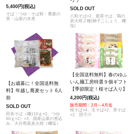
5,400円(税込)
SOLD OUT
そば・つゆ・そば粉・蕎麦の
八割そば×2、新茶そば、鶏の
実・山菜の水煮
炭火焼２種(柚子こしょう、磯
塩)
【全国送料無料】春のゆふ
いん麺工房特選９個ギフト
【お歳暮に！全国送料無
【季節限定！桜そば入り】
料】年越し蕎麦セット 6人
前
4,200円(税込)
販売期間：2月～4月迄
SOLD OUT
桜そば×4、生そば×2、茶そば
田舎そば（麺110ｇ×2、つゆ
×2、団子汁
60ｇ×2）×3、国産山菜の煮込
み、大分県産炭火焼（磯塩）