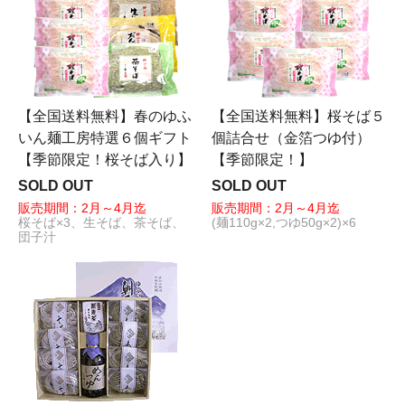
【全国送料無料】春のゆふ
【全国送料無料】桜そば５
いん麺工房特選６個ギフト
個詰合せ（金箔つゆ付）
【季節限定！桜そば入り】
【季節限定！】
SOLD OUT
SOLD OUT
販売期間：2月～4月迄
販売期間：2月～4月迄
桜そば×3、生そば、茶そば、
(麺110g×2,つゆ50g×2)×6
団子汁