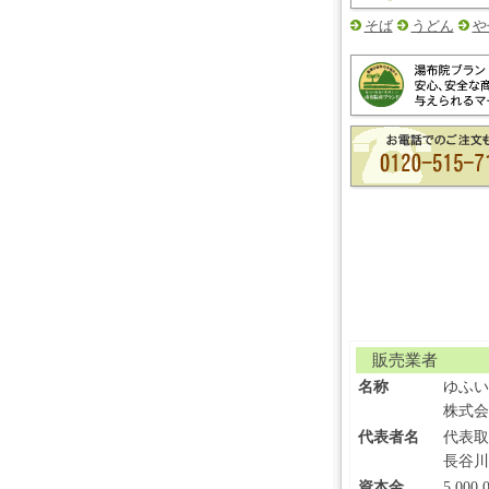
そば
うどん
や
販売業者
名称
ゆふい
株式会
代表者名
代表取
長谷川
資本金
5,000