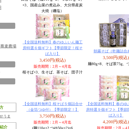
円
×3、国産山菜の煮込み、大分県産炭
円
火焼（磯塩）
【全国送料無料】春のゆふいん麺工
房蕎麦農場
房特選６個ギフト【季節限定！桜そ
朝霧そば（乾麺詰合
ば入り】
3,500円(税込)
3,450円(税込)
麺80g×8、そば茶75g、つ
販売期間：2月～4月迄
ト
桜そば×3、生そば、茶そば、団子汁
【全国送料無料】桜そば５個詰合せ
【全国送料無料】春のゆ
方
（金箔つゆ付）【季節限定！】
房特選９個ギフト【季節
ば入り】
3,750円(税込)
せうま
4,200円(税込)
販売期間：2月～4月迄
紹介
(麺110g×2,つゆ50g×2)×6
販売期間：2月～4