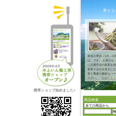
豊かな
新茶の季節（5月～6
ば」です。 お茶のも
に京都宇治の新茶を使
新茶そばが出来ました
茶と蕎麦の微妙なハー
ださい。
詳細を見る
携帯ショップ始めました♪
商品検索