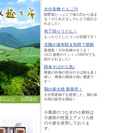
ネット通販ショッピング
大分名物 だんご汁
根野菜たっぷりで体の芯から温ま
る！12/2 めざましテレビで紹介さ
れました♪
包丁切りうどん！
もっちりとしたコシが自慢です！
北陽が湯布院＆別府で堪能
新感覚！大分名物やせうま！
10/21 秘密のケンミンSHOWでも
紹介されました♪
田舎そばが人気♪
蕎麦の外側の部分のそば粉を多く
使い、蕎麦の風味が強い蕎麦で
す！
鶏の炭火焼 新発売！
大分県産柚子を使用した、鶏の炭
ポリシー
お問合せ
火焼の販売を開始！
※蕎麦のつなぎの小麦粉は
小麦粉の性質上アメリカ産
の小麦を使用しておりま
す。