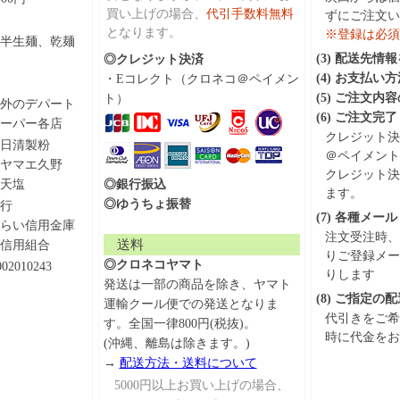
買い上げの場合、
代引手数料無料
ずにご注文い
となります。
※登録は必須
半生麺、乾麺
(3) 配送先情
◎クレジット決済
(4) お支払い
・Eコレクト（クロネコ＠ペイメン
(5) ご注文内
ト）
外のデパート
(6) ご注文完了
ーパー各店
クレジット決
日清製粉
＠ペイメント
ヤマエ久野
クレジット決
天塩
◎銀行振込
ます。
◎ゆうちょ振替
行
(7) 各種メール
らい信用金庫
注文受注時、
送料
信用組合
りご登録メー
◎クロネコヤマト
002010243
りします
発送は一部の商品を除き、ヤマト
(8) ご指定
運輸クール便での発送となりま
代引きをご希
す。全国一律800円(税抜)。
時に代金をお
(沖縄、離島は除きます。)
→
配送方法・送料について
5000円以上お買い上げの場合、