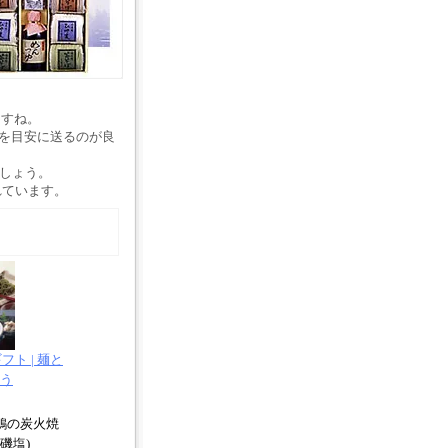
ますね。
頃を目安に送るのが良
でしょう。
れています。
ト | 麺と
う
鶏の炭火焼
磯塩)