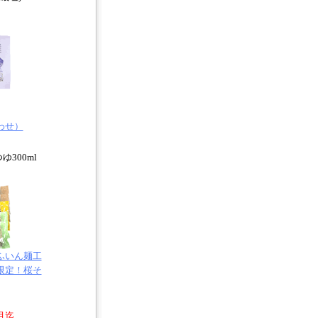
わせ）
ゆ300ml
ふいん麺工
限定！桜そ
月迄