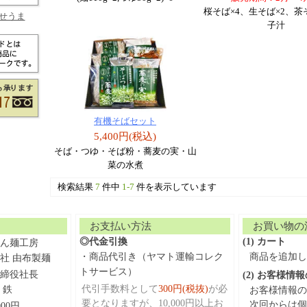
桜そば×4、生そば×2、茶
せうま
子汁
有機そばセット
5,400円(税込)
そば・つゆ・そば粉・蕎麦の実・山
菜の水煮
検索結果
7
件中
1-7
件を表示しています
お支払い方法
お買い物の
◎代金引換
(1) カート
ん麺工房
・商品代引き（ヤマト運輸コレク
商品を追加し
社 由布製麺
トサービス）
締役社長
(2) お客様情
代引手数料として
300円(税抜)
が必
 鉄
お客様情報の
要となりますが、10,000円以上お
次回からは個
,000円