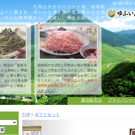
麺の取り寄せ 
九州は大分のリゾート地、由布院
山々に囲まれ、清らかな湧き水の恵み豊かな土地
そんな由布院から、美味しい麺をお届けします
月）限定の「新茶そ
由布院のそば粉と天然水に桜の青葉を練
っとも美味しい季節
り込んで丹念に打ち上げました。贅沢な
用した香り豊かな
金箔入りのつゆで桜の風味をお召し上が
。 ほんのり香る新
りください。
※この商品は２月～４月の
モニーをご堪能く
期間限定発売となります。
→
詳細を見る→
通信販売法
プライバシー
TOP
>
ギフトセット