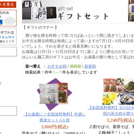
【 ギフトのマナー 】
贈り物を贈る時期って気づけばあっという間に過ぎてしまい
お中元を贈る時期は地域によって違いますが7月1日～8月10日
いでしょう。それを過ぎると残暑見舞いになります。
お歳暮は12月1日～12月20日頃までに届くように贈るのが良い
ゆふいん麺工房のギフトはお中元・お歳暮の贈り物として喜ば
並べ替え
：
おすすめ順
/
価格順
/
新着順
検索結果
7
件中
1～7
件を表示しています
ー
【全国送料無料】父の日ギフ
鶏の炭火焼を贈ろ
【お歳暮に！全国送料無料】年越し
3,240円(税込)
蕎麦セット 6人前
3,000円(税込)
八割そば×2、新茶そば、
２種(柚子こしょう、
田舎そば（麺110ｇ×2、つゆ60ｇ×2）