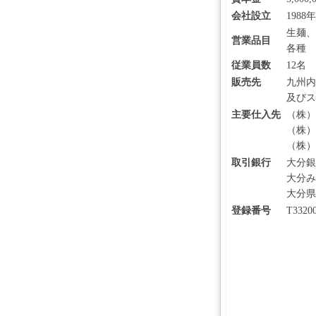
会社設立
1988年
生麺、
営業品目
各種
従業員数
12名
販売先
九州内
及びス
主要仕入先
（株）
（株）
（株）
取引銀行
大分銀
大分み
大分県
登録番号
T3320