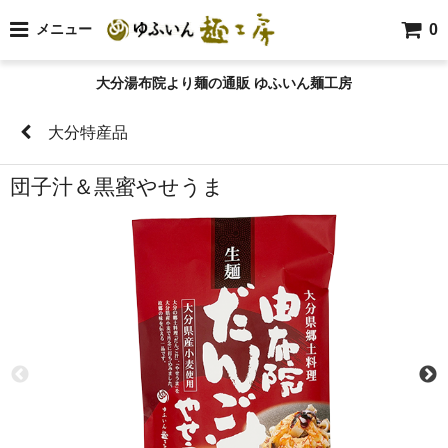
0
メニュー
大分湯布院より麺の通販 ゆふいん麺工房
大分特産品
団子汁＆黒蜜やせうま