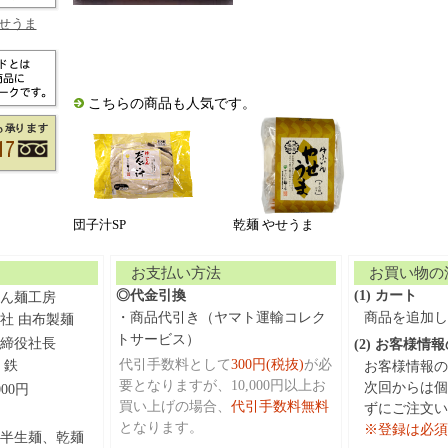
せうま
こちらの商品も人気です。
団子汁SP
乾麺 やせうま
お支払い方法
お買い物の
◎代金引換
(1) カート
ん麺工房
・商品代引き（ヤマト運輸コレク
商品を追加し
社 由布製麺
トサービス）
締役社長
(2) お客様情
代引手数料として
300円(税抜)
が必
 鉄
お客様情報の
要となりますが、10,000円以上お
次回からは個
,000円
買い上げの場合、
代引手数料無料
ずにご注文い
となります。
※登録は必須
半生麺、乾麺