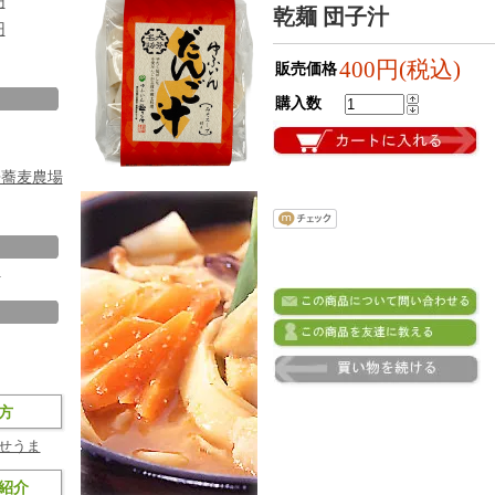
円
乾麺 団子汁
円
400円(税込)
販売価格
購入数
房蕎麦農場
ト
方
せうま
紹介