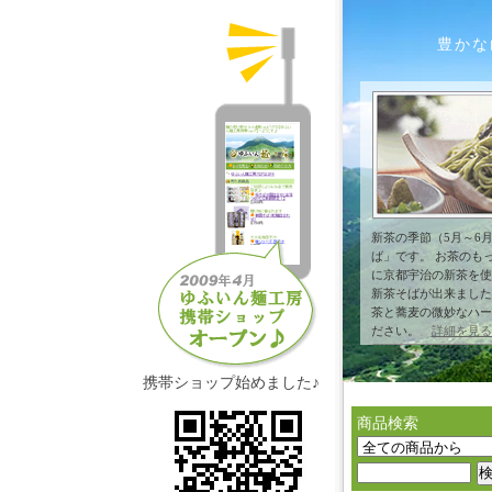
豊かな
新茶の季節（5月～6
ば」です。 お茶のも
に京都宇治の新茶を使
新茶そばが出来ました
茶と蕎麦の微妙なハー
ださい。
詳細を見る
携帯ショップ始めました♪
商品検索