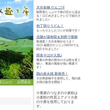
ネット通販ショッピング
大分名物 だんご汁
根野菜たっぷりで体の芯から温ま
る！12/2 めざましテレビで紹介さ
れました♪
包丁切りうどん！
もっちりとしたコシが自慢です！
北陽が湯布院＆別府で堪能
新感覚！大分名物やせうま！
10/21 秘密のケンミンSHOWでも
紹介されました♪
田舎そばが人気♪
蕎麦の外側の部分のそば粉を多く
使い、蕎麦の風味が強い蕎麦で
す！
鶏の炭火焼 新発売！
大分県産柚子を使用した、鶏の炭
ポリシー
お問合せ
火焼の販売を開始！
※蕎麦のつなぎの小麦粉は
小麦粉の性質上アメリカ産
の小麦を使用しておりま
す。