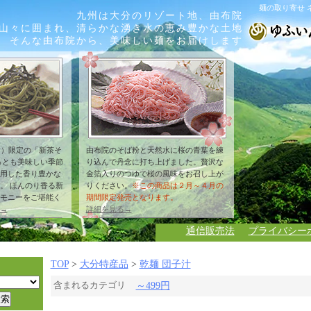
麺の取り寄せ 
九州は大分のリゾート地、由布院
山々に囲まれ、清らかな湧き水の恵み豊かな土地
そんな由布院から、美味しい麺をお届けします
月）限定の「新茶そ
由布院のそば粉と天然水に桜の青葉を練
っとも美味しい季節
り込んで丹念に打ち上げました。贅沢な
用した香り豊かな
金箔入りのつゆで桜の風味をお召し上が
。 ほんのり香る新
りください。
※この商品は２月～４月の
モニーをご堪能く
期間限定発売となります。
→
詳細を見る→
通信販売法
プライバシー
TOP
>
大分特産品
>
乾麺 団子汁
含まれるカテゴリ
～499円