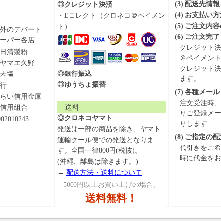
(3) 配送先情
◎クレジット決済
(4) お支払い
・Eコレクト（クロネコ＠ペイメン
(5) ご注文内
ト）
外のデパート
(6) ご注文完了
ーパー各店
クレジット決
日清製粉
＠ペイメント
ヤマエ久野
クレジット決
天塩
◎銀行振込
ます。
◎ゆうちょ振替
行
(7) 各種メール
らい信用金庫
注文受注時、
送料
信用組合
りご登録メー
◎クロネコヤマト
002010243
りします
発送は一部の商品を除き、ヤマト
(8) ご指定
運輸クール便での発送となりま
代引きをご希
す。全国一律800円(税抜)。
時に代金をお
(沖縄、離島は除きます。)
→
配送方法・送料について
5000円以上お買い上げの場合、
送料無料！