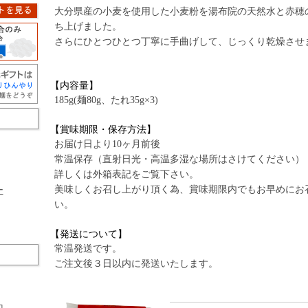
大分県産の小麦を使用した小麦粉を湯布院の天然水と赤穂
ち上げました。
さらにひとつひとつ丁寧に手曲げして、じっくり乾燥させ
【内容量】
185g(麺80g、たれ35g×3)
【賞味期限・保存方法】
お届け日より10ヶ月前後
常温保存（直射日光・高温多湿な場所はさけてください）
詳しくは外箱表記をご覧下さい。
美味しくお召し上がり頂く為、賞味期限内でもお早めにお
ー
い。
【発送について】
常温発送です。
ご注文後３日以内に発送いたします。