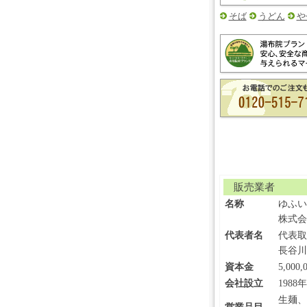
そば
うどん
や
販売業者
名称
ゆふい
株式会
代表者名
代表取
長谷川
資本金
5,000
会社設立
1988年
生麺、