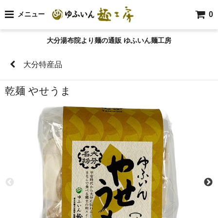
0
メニュー
大分湯布院より麺の通販 ゆふいん麺工房
大分特産品
乾麺 やせうま